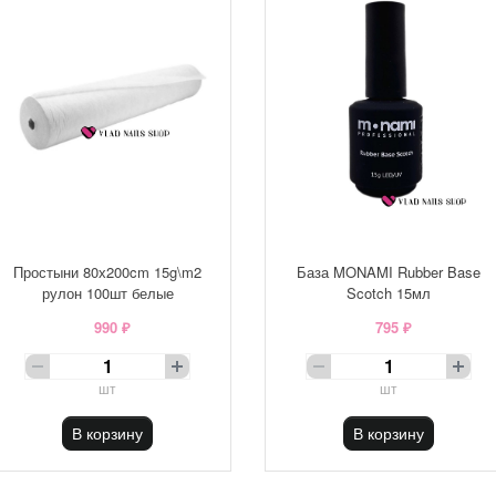
Простыни 80х200cm 15g\m2
База MONAMI Rubber Base
рулон 100шт белые
Scotch 15мл
990 ₽
795 ₽
шт
шт
В корзину
В корзину