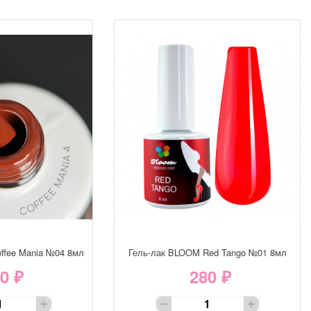
ffee Mania №04 8мл
Гель-лак BLOOM Red Tango №01 8мл
0 ₽
280 ₽