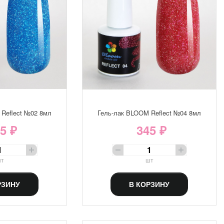
Reflect №02 8мл
Гель-лак BLOOM Reflect №04 8мл
5 ₽
345 ₽
т
шт
РЗИНУ
В КОРЗИНУ