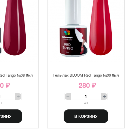
ed Tango №08 8мл
Гель-лак BLOOM Red Tango №06 8мл
0 ₽
280 ₽
т
шт
РЗИНУ
В КОРЗИНУ