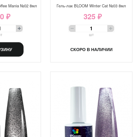
ffee Mania №02 8мл
Гель-лак BLOOM Winter Cat №03 8мл
0 ₽
325 ₽
т
шт
РЗИНУ
СКОРО В НАЛИЧИИ