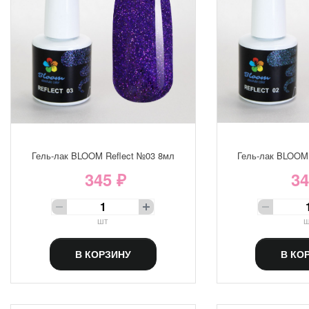
Гель-лак BLOOM Reflect №03 8мл
Гель-лак BLOOM 
345 ₽
34
шт
ш
В КОРЗИНУ
В КО