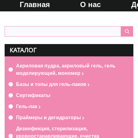
Главная
О нас
Д
КАТАЛОГ
Акриловая пудра, акриловый гель, гель
моделирующий, мономер
Базы и топы для гель-лаков
Сертификаты
Гель-лак
Праймеры и дегидраторы
Дезинфекция, стерилизация,
кровоостанавливающие, очистка