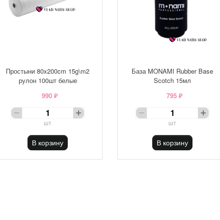
Простыни 80х200cm 15g\m2
База MONAMI Rubber Base
рулон 100шт белые
Scotch 15мл
990 ₽
795 ₽
шт
шт
В корзину
В корзину