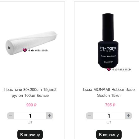
Простыни 80х200cm 15g\m2
База MONAMI Rubber Base
рулон 100шт белые
Scotch 15мл
990 ₽
795 ₽
шт
шт
В корзину
В корзину