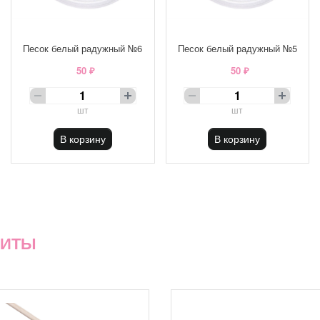
Песок белый радужный №6
Песок белый радужный №5
50 ₽
50 ₽
шт
шт
В корзину
В корзину
ХИТЫ