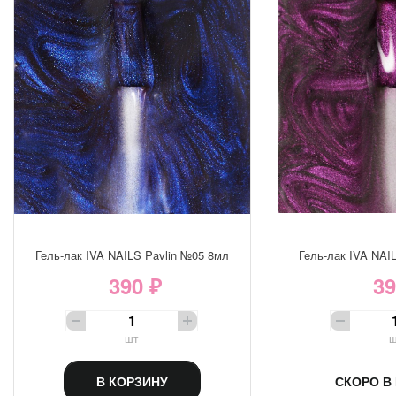
Гель-лак IVA NAILS Pavlin №05 8мл
Гель-лак IVA NAI
390 ₽
39
шт
ш
В КОРЗИНУ
СКОРО В