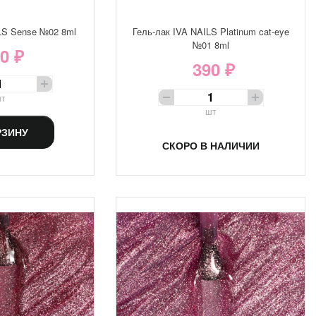
LS Sense №02 8ml
Гель-лак IVA NAILS Platinum cat-eye
№01 8ml
0 ₽
390 ₽
т
шт
РЗИНУ
СКОРО В НАЛИЧИИ