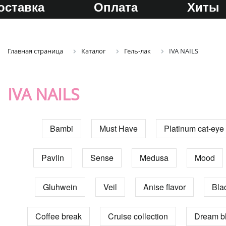
оставка
Оплата
Хиты
Главная страница
Каталог
Гель-лак
IVA NAILS
IVA NAILS
Bambi
Must Have
Platinum cat-eye
Pavlin
Sense
Medusa
Mood
Gluhwein
Veil
Anise flavor
Bla
Coffee break
Cruise collection
Dream b