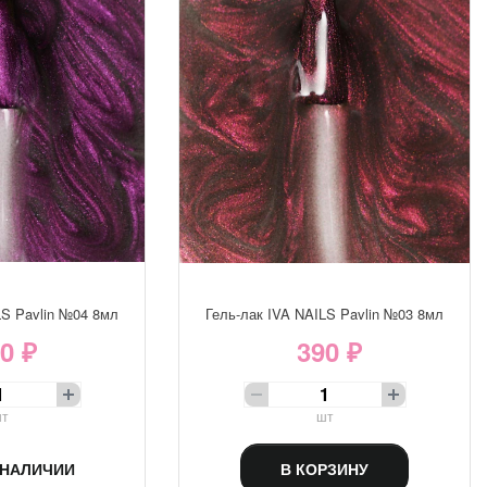
LS Pavlin №04 8мл
Гель-лак IVA NAILS Pavlin №03 8мл
0 ₽
390 ₽
т
шт
 НАЛИЧИИ
В КОРЗИНУ