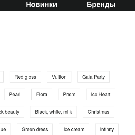
Новинки
Бренды
Red gloss
Vuitton
Gala Party
Pearl
Flora
Prism
Ice Heart
ck beauty
Black, white, milk
Christmas
lue
Green dress
Ice cream
Infinity