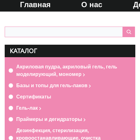
Главная
О нас
Д
КАТАЛОГ
Акриловая пудра, акриловый гель, гель
моделирующий, мономер
Базы и топы для гель-лаков
Сертификаты
Гель-лак
Праймеры и дегидраторы
Дезинфекция, стерилизация,
кровоостанавливающие, очистка