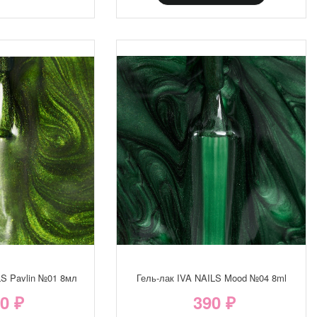
LS Pavlin №01 8мл
Гель-лак IVA NAILS Mood №04 8ml
0 ₽
390 ₽