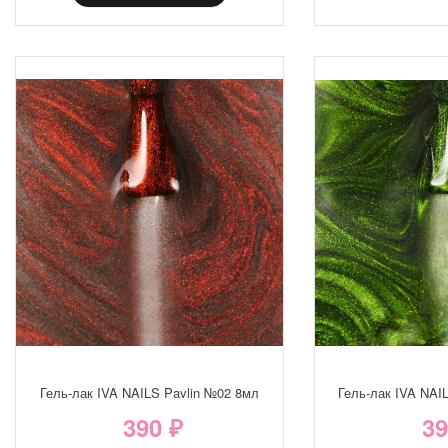
Гель-лак IVA NAILS Pavlin №02 8мл
Гель-лак IVA NAI
390 ₽
39