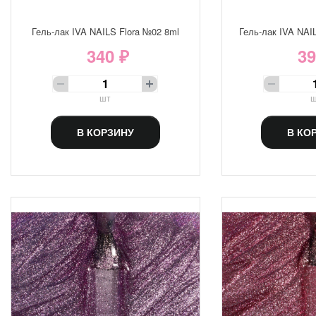
Гель-лак IVA NAILS Flora №02 8ml
Гель-лак IVA NAI
340 ₽
39
шт
ш
В КОРЗИНУ
В КО