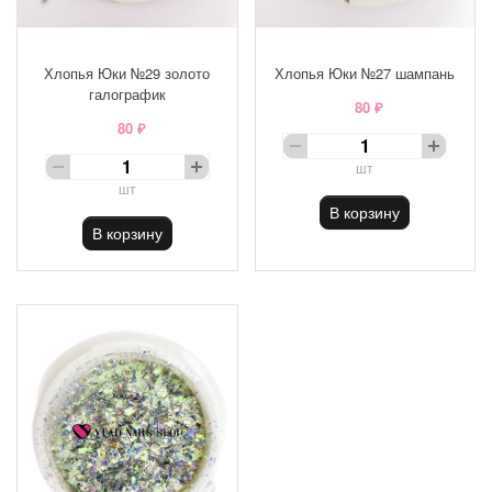
Хлопья Юки №29 золото
Хлопья Юки №27 шампань
галографик
80 ₽
80 ₽
шт
шт
В корзину
В корзину