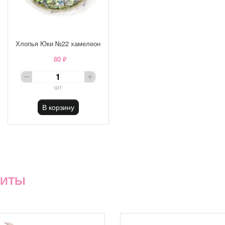
Хлопья Юки №22 хамелеон
80 ₽
шт
В корзину
ХИТЫ