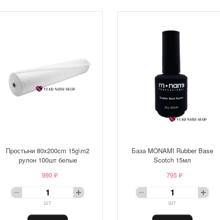
Простыни 80х200cm 15g\m2
База MONAMI Rubber Base
рулон 100шт белые
Scotch 15мл
990 ₽
795 ₽
шт
шт