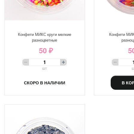
Конфети МИКС круги мелкие
Конфети МИК
разноцветные
разноц
50 ₽
5
шт
ш
СКОРО В НАЛИЧИИ
В КО