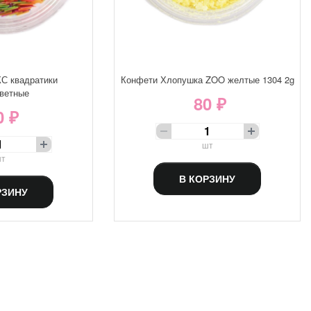
С квадратики
Конфети Хлопушка ZOO желтые 1304 2g
ветные
80 ₽
0 ₽
шт
т
В КОРЗИНУ
РЗИНУ