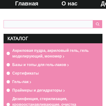
Главная
О нас
Д
КАТАЛОГ
Акриловая пудра, акриловый гель, гель
моделирующий, мономер
Базы и топы для гель-лаков
Сертификаты
Гель-лак
Праймеры и дегидраторы
Дезинфекция, стерилизация,
кровоостанавливающие, очистка