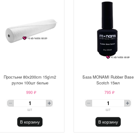
Простыни 80х200cm 15g\m2
База MONAMI Rubber Base
рулон 100шт белые
Scotch 15мл
990 ₽
795 ₽
шт
шт
В корзину
В корзину