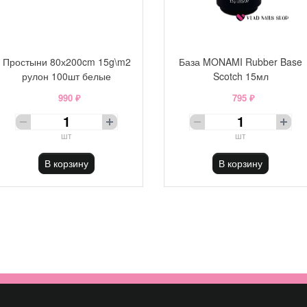
Простыни 80х200cm 15g\m2
База MONAMI Rubber Base
рулон 100шт белые
Scotch 15мл
990 ₽
795 ₽
шт
шт
В корзину
В корзину