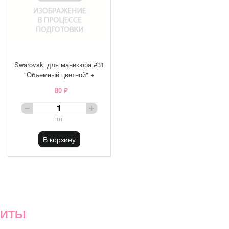
Swarovski для маникюра #31
"Объемный цветной" +
80 ₽
шт
В корзину
ХИТЫ