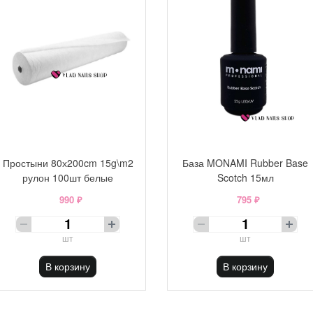
Простыни 80х200cm 15g\m2
База MONAMI Rubber Base
рулон 100шт белые
Scotch 15мл
990 ₽
795 ₽
шт
шт
В корзину
В корзину