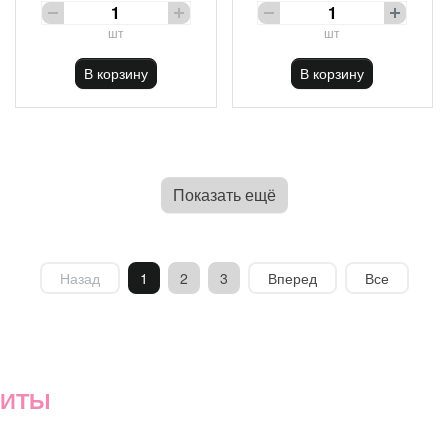
шт
шт
В корзину
В корзину
Показать ещё
Назад
1
2
3
Вперед
Все
ХИТЫ