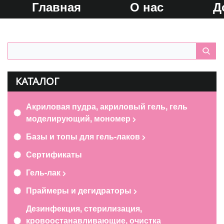
Главная
О нас
Д
КАТАЛОГ
Акриловая пудра, акриловый гель, гель
моделирующий, мономер
Базы и топы для гель-лаков
Сертификаты
Гель-лак
Праймеры и дегидраторы
Дезинфекция, стерилизация,
кровоостанавливающие, очистка