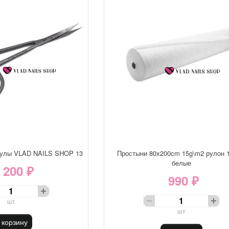
кулы VLAD NAILS SHOP 13
Простыни 80х200cm 15g\m2 рулон 
белые
 200 ₽
990 ₽
шт
шт
 корзину