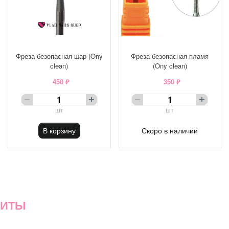
Фреза безопасная шар (Ony
Фреза безопасная пламя
clean)
(Ony clean)
450 ₽
350 ₽
шт
шт
В корзину
Скоро в наличии
ХИТЫ