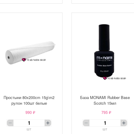
Простыни 80х200cm 15g\m2
База MONAMI Rubber Base
рулон 100шт белые
Scotch 15мл
990 ₽
795 ₽
шт
шт