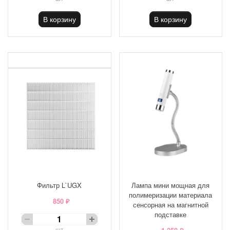
В корзину
В корзину
Фильтр L`UGX
Лампа мини мощная для
полимеризации материала
850 ₽
сенсорная на магнитной
подставке
шт