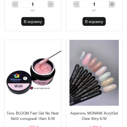
шт
шт
В корзину
В корзину
Гель BLOOM Fast Gel No Heat
Акригель MONAMI AcrylGel
№03 холодный 15мл Б/М
Clear 60гр Б/М