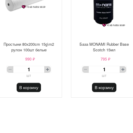
Простыни 80х200cm 15g\m2
База MONAMI Rubber Base
рулон 100шт белые
Scotch 15мл
990 ₽
795 ₽
шт
шт
В корзину
В корзину