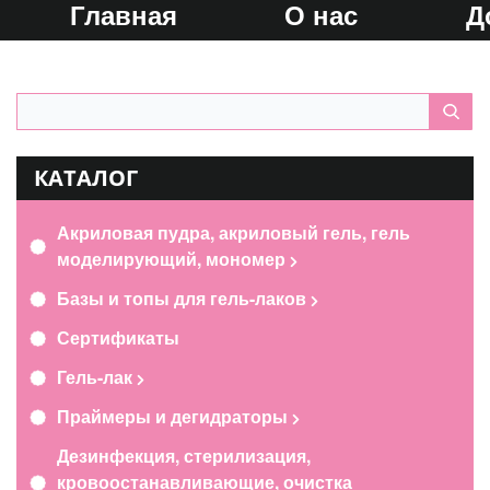
Главная
О нас
Д
КАТАЛОГ
Акриловая пудра, акриловый гель, гель
моделирующий, мономер
Базы и топы для гель-лаков
Сертификаты
Гель-лак
Праймеры и дегидраторы
Дезинфекция, стерилизация,
кровоостанавливающие, очистка