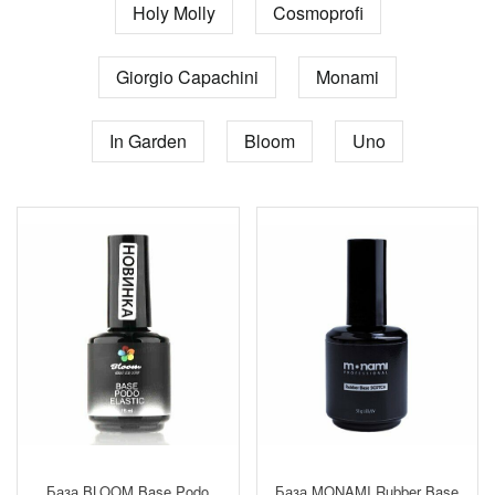
Holy Molly
Cosmoprofi
Giorgio Capachini
Monami
In Garden
Bloom
Uno
База BLOOM Base Podo
База MONAMI Rubber Base