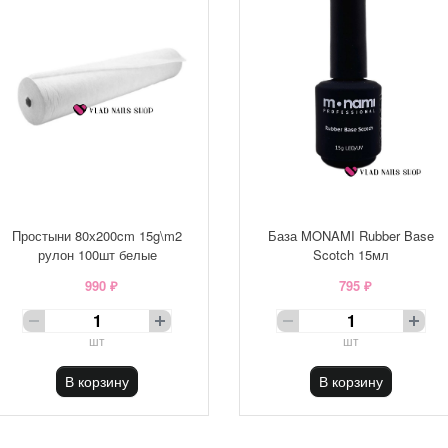
Простыни 80х200cm 15g\m2
База MONAMI Rubber Base
рулон 100шт белые
Scotch 15мл
990 ₽
795 ₽
шт
шт
В корзину
В корзину