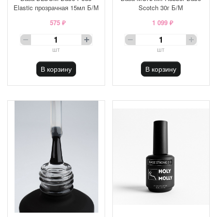
Elastic прозрачная 15мл Б/М
Scotch 30г Б/М
575 ₽
1 099 ₽
шт
шт
В корзину
В корзину