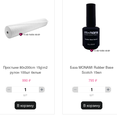
Простыни 80х200cm 15g\m2
База MONAMI Rubber Base
рулон 100шт белые
Scotch 15мл
990 ₽
795 ₽
шт
шт
В корзину
В корзину