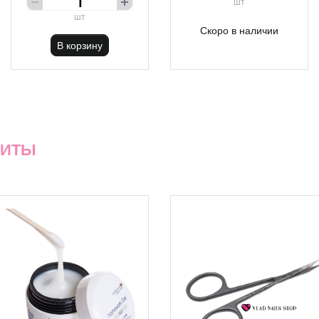
шт
шт
Скоро в наличии
В корзину
ХИТЫ