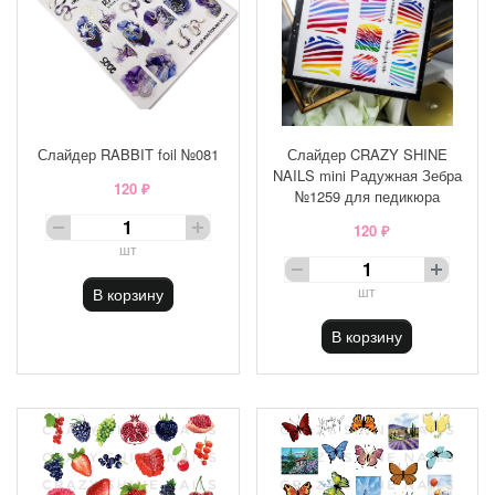
Слайдер RABBIT foil №081
Слайдер CRAZY SHINE
NAILS mini Радужная Зебра
120 ₽
№1259 для педикюра
120 ₽
шт
шт
В корзину
В корзину