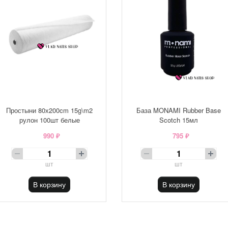
Простыни 80х200cm 15g\m2
База MONAMI Rubber Base
рулон 100шт белые
Scotch 15мл
990 ₽
795 ₽
шт
шт
В корзину
В корзину