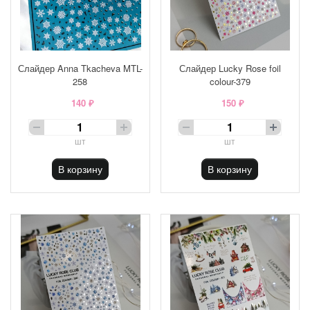
Слайдер Anna Tkacheva MTL-
Слайдер Lucky Rose foil
258
colour-379
140 ₽
150 ₽
шт
шт
В корзину
В корзину