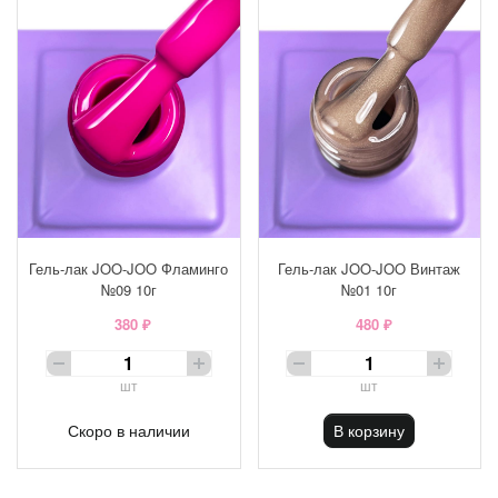
Гель-лак JOO-JOO Фламинго
Гель-лак JOO-JOO Винтаж
№09 10г
№01 10г
380 ₽
480 ₽
шт
шт
Скоро в наличии
В корзину