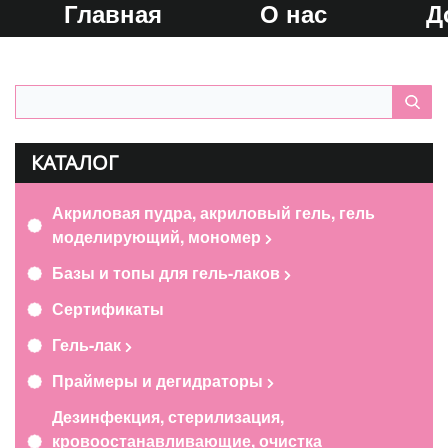
Главная
О нас
Д
КАТАЛОГ
Акриловая пудра, акриловый гель, гель
моделирующий, мономер
Базы и топы для гель-лаков
Сертификаты
Гель-лак
Праймеры и дегидраторы
Дезинфекция, стерилизация,
кровоостанавливающие, очистка