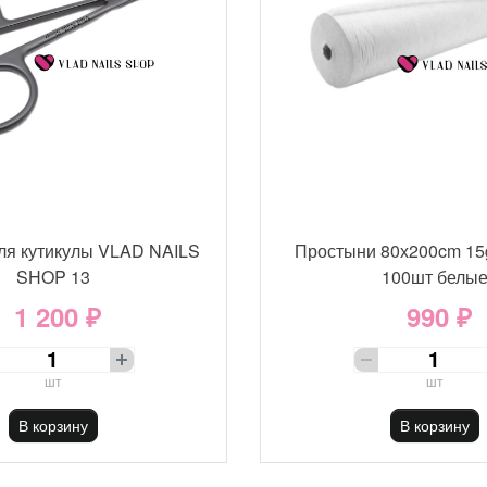
ля кутикулы VLAD NAILS
Простыни 80х200cm 15
SHOP 13
100шт белы
1 200 ₽
990 ₽
шт
шт
В корзину
В корзину