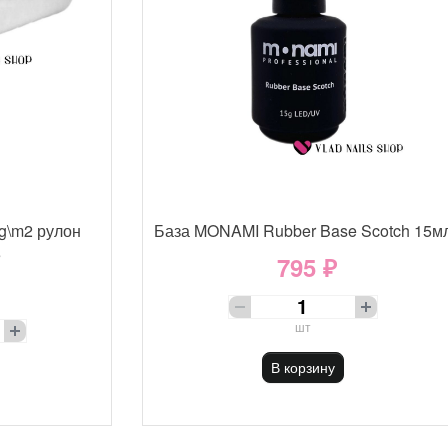
g\m2 рулон
База MONAMI Rubber Base Scotch 15м
е
795 ₽
шт
В корзину