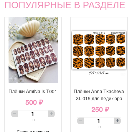
ПОПУЛЯРНЫЕ В РАЗДЕЛЕ
Плёнки AmiNails T001
Плёнки Anna Tkacheva
XL-015 для педикюра
500 ₽
250 ₽
шт
шт
Скоро в наличии