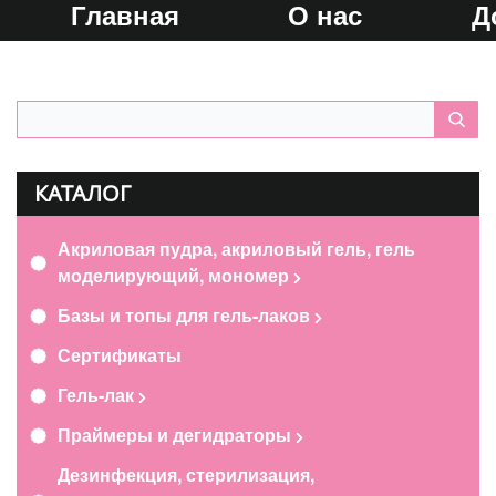
Главная
О нас
Д
КАТАЛОГ
Акриловая пудра, акриловый гель, гель
моделирующий, мономер
Базы и топы для гель-лаков
Сертификаты
Гель-лак
Праймеры и дегидраторы
Дезинфекция, стерилизация,