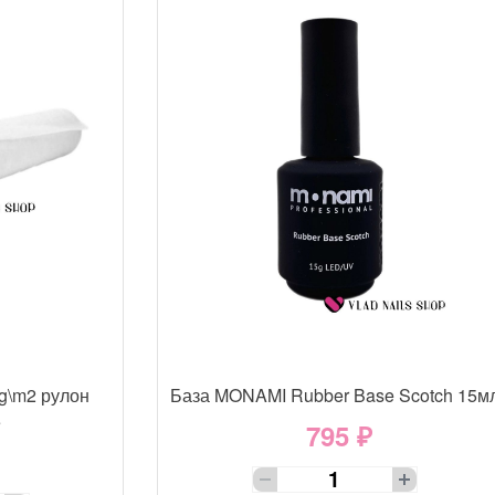
g\m2 рулон
База MONAMI Rubber Base Scotch 15м
е
795 ₽