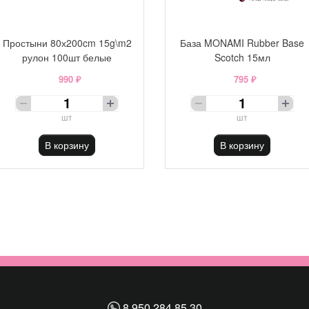
Простыни 80х200cm 15g\m2
База MONAMI Rubber Base
рулон 100шт белые
Scotch 15мл
990 ₽
795 ₽
шт
шт
В корзину
В корзину
8 950 284 85 30