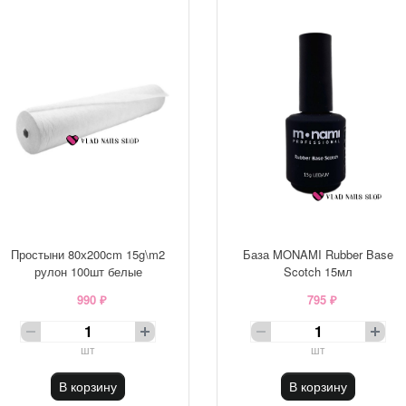
Простыни 80х200cm 15g\m2
База MONAMI Rubber Base
рулон 100шт белые
Scotch 15мл
990 ₽
795 ₽
шт
шт
В корзину
В корзину