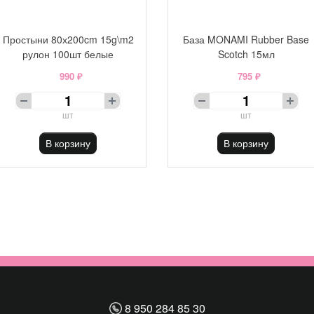
Простыни 80х200cm 15g\m2
База MONAMI Rubber Base
рулон 100шт белые
Scotch 15мл
990 ₽
795 ₽
шт
шт
В корзину
В корзину
8 950 284 85 30