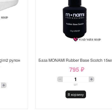
g\m2 рулон
База MONAMI Rubber Base Scotch 15м
е
795 ₽
шт
В корзину