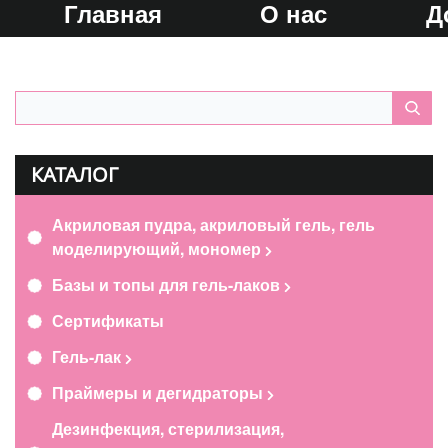
Главная
О нас
Д
КАТАЛОГ
Акриловая пудра, акриловый гель, гель
моделирующий, мономер
Базы и топы для гель-лаков
Сертификаты
Гель-лак
Праймеры и дегидраторы
Дезинфекция, стерилизация,