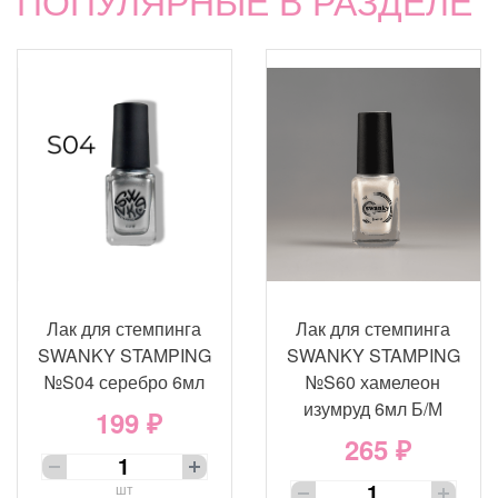
ПОПУЛЯРНЫЕ В РАЗДЕЛЕ
Лак для стемпинга
Лак для стемпинга
SWANKY STAMPING
SWANKY STAMPING
№S04 серебро 6мл
№S60 хамелеон
изумруд 6мл Б/М
199 ₽
265 ₽
шт