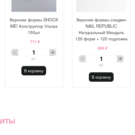
Верхние формы SHOCK
Верхние формы-сэндвич
ME! Конструктор Ультра
NAIL REPUBLIC
150шт
Натуральный Миндаль
120 форм + 120 подложек
711 ₽
650 ₽
шт
шт
В корзину
В корзину
ХИТЫ