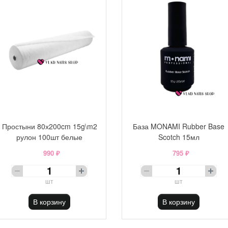
Простыни 80х200cm 15g\m2
База MONAMI Rubber Base
рулон 100шт белые
Scotch 15мл
990 ₽
795 ₽
шт
шт
В корзину
В корзину