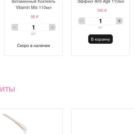
Витаминный Коктейль
Эффект Anti Age 110мл
Vitamin Mix 110мл
190 ₽
99 ₽
шт
шт
В корзину
Скоро в наличии
ХИТЫ