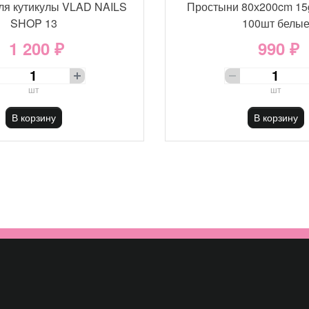
ля кутикулы VLAD NAILS
Простыни 80х200cm 15
SHOP 13
100шт белы
1 200 ₽
990 ₽
шт
шт
В корзину
В корзину