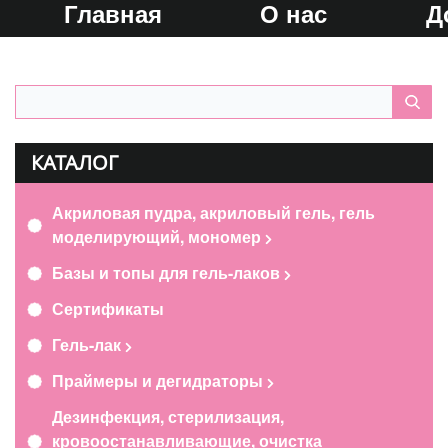
Главная
О нас
Д
КАТАЛОГ
Акриловая пудра, акриловый гель, гель
моделирующий, мономер
Базы и топы для гель-лаков
Сертификаты
Гель-лак
Праймеры и дегидраторы
Дезинфекция, стерилизация,
кровоостанавливающие, очистка