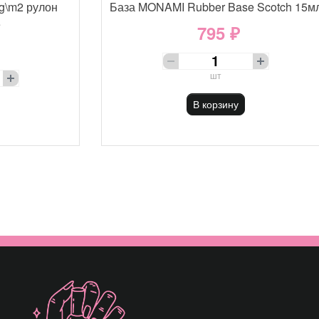
g\m2 рулон
База MONAMI Rubber Base Scotch 15м
е
795 ₽
шт
В корзину