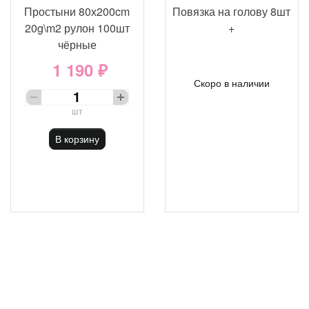
Простыни 80х200cm
Повязка на голову 8шт
20g\m2 рулон 100шт
+
чёрные
1 190 ₽
Скоро в наличии
шт
В корзину