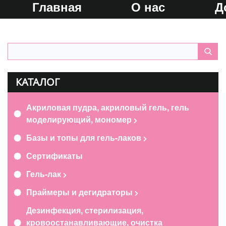
Главная
О нас
Д
КАТАЛОГ
Акриловая пудра, акриловый гель, гель
моделирующий, мономер
Базы и топы для гель-лаков
Сертификаты
Гель-лак
Праймеры и дегидраторы
Дезинфекция, стерилизация,
кровоостанавливающие, очистка