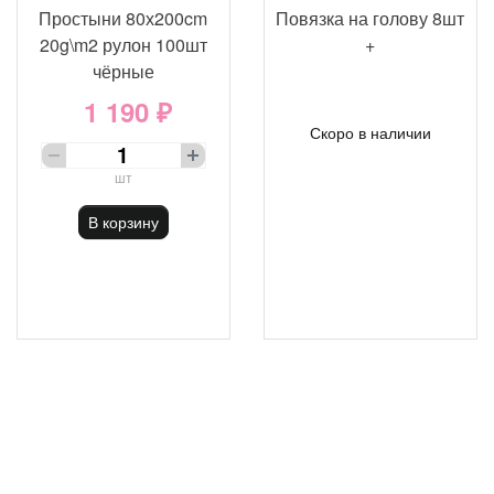
Простыни 80х200cm
Повязка на голову 8шт
20g\m2 рулон 100шт
+
чёрные
1 190 ₽
Скоро в наличии
шт
В корзину