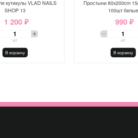
ля кутикулы VLAD NAILS
Простыни 80х200cm 15
SHOP 13
100шт белы
1 200 ₽
990 ₽
шт
шт
В корзину
В корзину