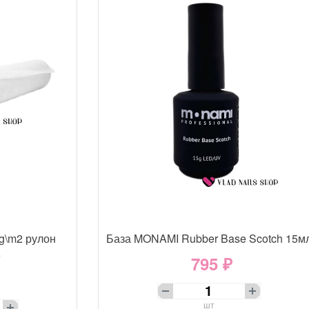
g\m2 рулон
База MONAMI Rubber Base Scotch 15м
е
795 ₽
шт