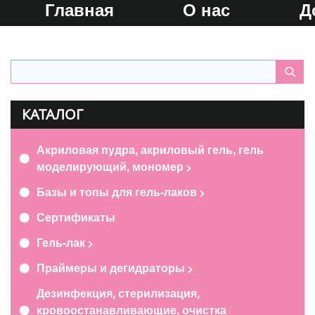
Главная
О нас
Д
КАТАЛОГ
Акриловая пудра, акриловый гель, гель
моделирующий, мономер
Базы и топы для гель-лаков
Сертификаты
Гель-лак
Праймеры и дегидраторы
Дезинфекция, стерилизация,
кровоостанавливающие, очистка