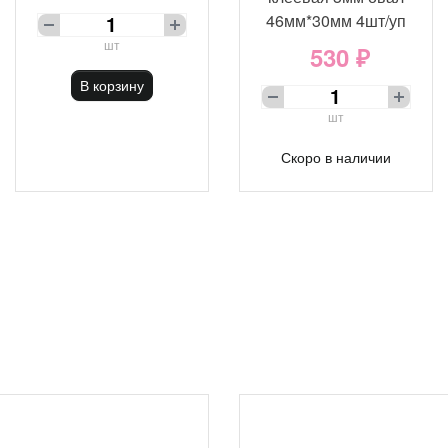
46мм*30мм 4шт/уп
шт
530 ₽
В корзину
шт
Скоро в наличии