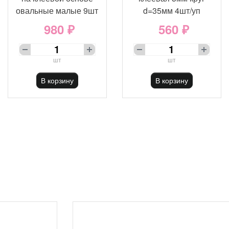
овальные малые 9шт
d=35мм 4шт/уп
980 ₽
560 ₽
шт
шт
В корзину
В корзину