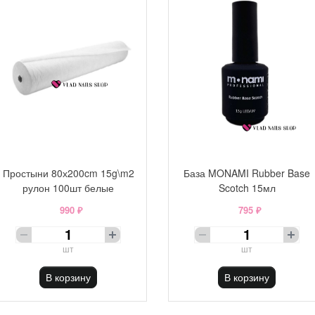
Простыни 80х200cm 15g\m2
База MONAMI Rubber Base
рулон 100шт белые
Scotch 15мл
990 ₽
795 ₽
шт
шт
В корзину
В корзину