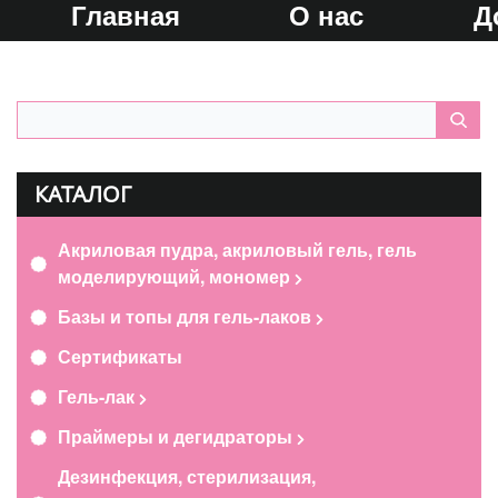
Главная
О нас
Д
КАТАЛОГ
Акриловая пудра, акриловый гель, гель
моделирующий, мономер
Базы и топы для гель-лаков
Сертификаты
Гель-лак
Праймеры и дегидраторы
Дезинфекция, стерилизация,