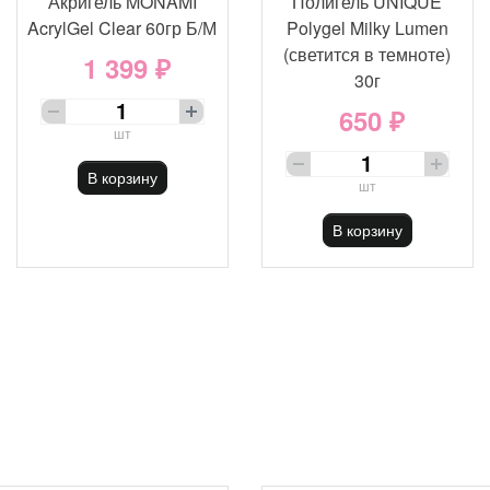
Акригель MONAMI
Полигель UNIQUE
AcrylGel Clear 60гр Б/М
Polygel Milky Lumen
(светится в темноте)
1 399 ₽
30г
650 ₽
шт
В корзину
шт
В корзину