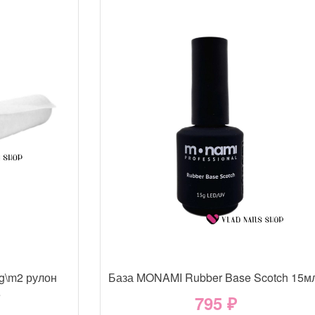
g\m2 рулон
База MONAMI Rubber Base Scotch 15м
е
795 ₽