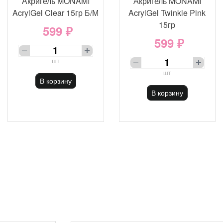
Акригель MONAMI
Акригель MONAMI
AcrylGel Clear 15гр Б/М
AcrylGel Twinkle Pink
15гр
599 ₽
599 ₽
шт
шт
В корзину
В корзину