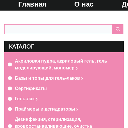
Главная
О нас
Д
КАТАЛОГ
Акриловая пудра, акриловый гель, гель
моделирующий, мономер
Базы и топы для гель-лаков
Сертификаты
Гель-лак
Праймеры и дегидраторы
Дезинфекция, стерилизация,
кровоостанавливающие, очистка