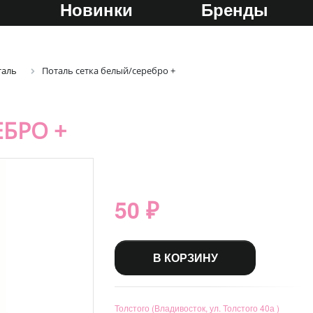
Новинки
Бренды
таль
Поталь сетка белый/серебро +
ЕБРО +
50 ₽
В КОРЗИНУ
Толстого (Владивосток, ул. Толстого 40а )