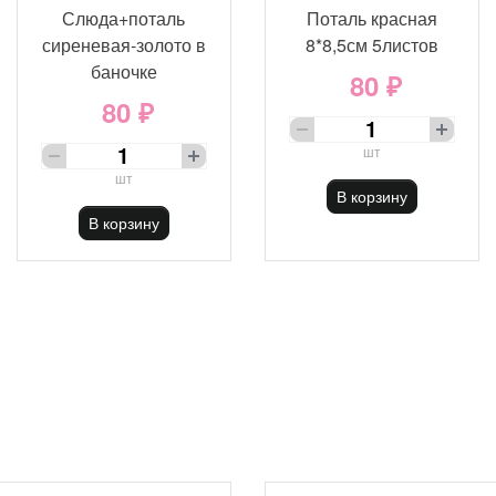
Слюда+поталь
Поталь красная
сиреневая-золото в
8*8,5см 5листов
баночке
80 ₽
80 ₽
шт
шт
В корзину
В корзину