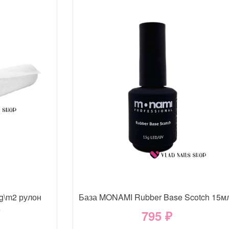
g\m2 рулон
База MONAMI Rubber Base Scotch 15м
е
795 ₽