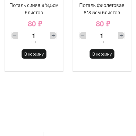
Поталь синяя 8*8,5см
Поталь фиолетовая
5листов
8*8,5см 5листов
80 ₽
80 ₽
шт
шт
В корзину
В корзину