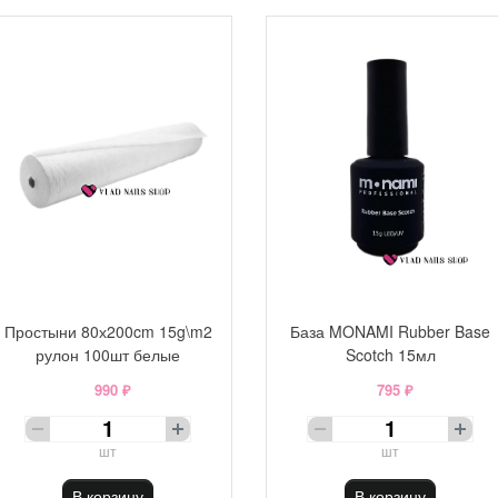
Простыни 80х200cm 15g\m2
База MONAMI Rubber Base
рулон 100шт белые
Scotch 15мл
990 ₽
795 ₽
шт
шт
В корзину
В корзину