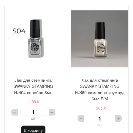
Лак для стемпинга
Лак для стемпинга
SWANKY STAMPING
SWANKY STAMPING
№S04 серебро 6мл
№S60 хамелеон изумруд
6мл Б/М
199 ₽
265 ₽
шт
шт
В корзину