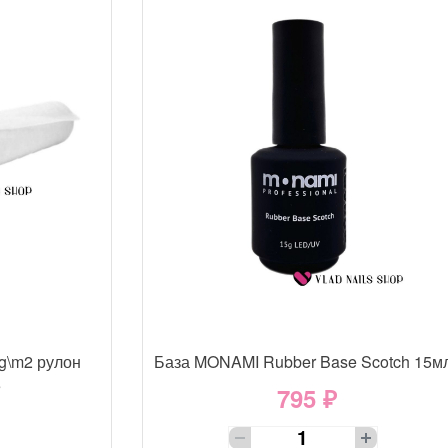
g\m2 рулон
База MONAMI Rubber Base Scotch 15м
е
795 ₽