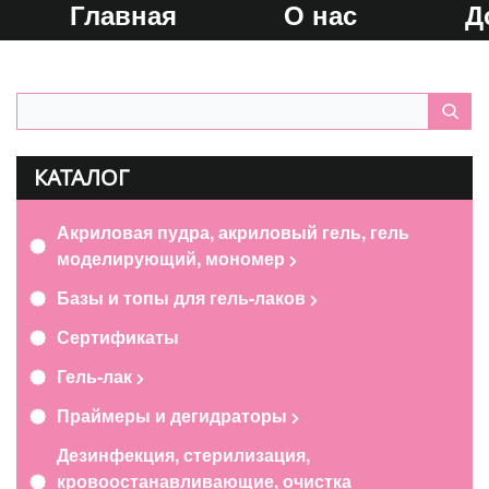
Главная
О нас
Д
КАТАЛОГ
Акриловая пудра, акриловый гель, гель
моделирующий, мономер
Базы и топы для гель-лаков
Сертификаты
Гель-лак
Праймеры и дегидраторы
Дезинфекция, стерилизация,
кровоостанавливающие, очистка