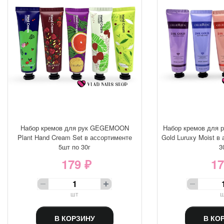
Набор кремов для рук GEGEMOON
Набор кремов для
Plant Hand Cream Set в ассортименте
Gold Luruxy Moist в
5шт по 30г
3
179 ₽
17
шт
ш
В КОРЗИНУ
В КО