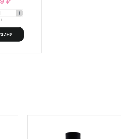
9 ₽
т
РЗИНУ