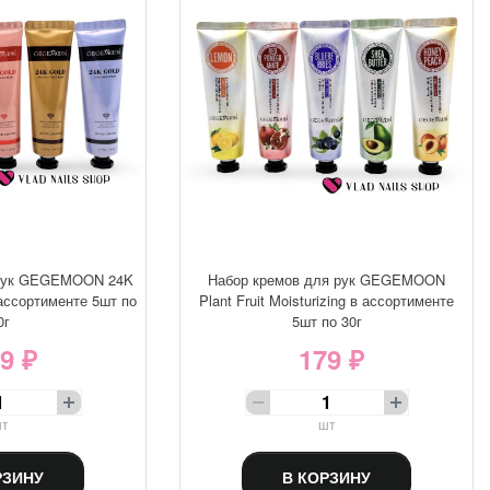
 рук GEGEMOON 24K
Набор кремов для рук GEGEMOON
 ассортименте 5шт по
Plant Fruit Moisturizing в ассортименте
0г
5шт по 30г
9 ₽
179 ₽
т
шт
РЗИНУ
В КОРЗИНУ