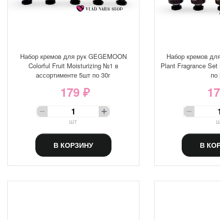
Набор кремов для рук GEGEMOON
Набор кремов д
Colorful Fruit Moisturizing №1 в
Plant Fragrance Set
ассортименте 5шт по 30г
по 
179 ₽
17
шт
ш
В КОРЗИНУ
В КО