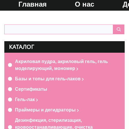
Главная
О нас
Д
КАТАЛОГ
Акриловая пудра, акриловый гель, гель
моделирующий, мономер
Базы и топы для гель-лаков
Сертификаты
Гель-лак
Праймеры и дегидраторы
Дезинфекция, стерилизация,
кровоостанавливающие, очистка