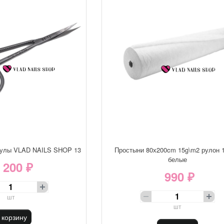
кулы VLAD NAILS SHOP 13
Простыни 80х200cm 15g\m2 рулон 
белые
 200 ₽
990 ₽
шт
шт
 корзину