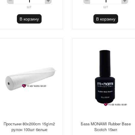
шт
шт
В корзину
В корзину
Простыни 80х200cm 15g\m2
База MONAMI Rubber Base
рулон 100шт белые
Scotch 15мл