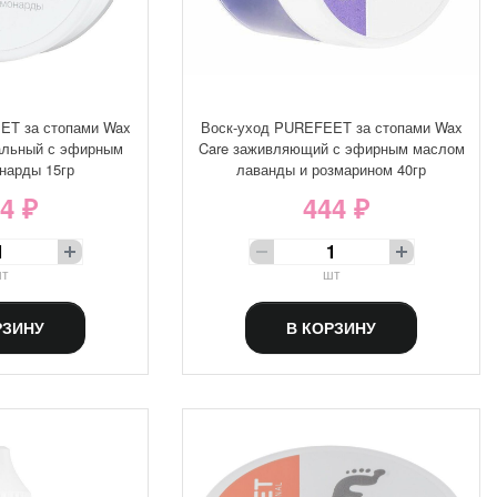
ET за стопами Wax
Воск-уход PUREFEET за стопами Wax
альный с эфирным
Care заживляющий с эфирным маслом
нарды 15гр
лаванды и розмарином 40гр
4 ₽
444 ₽
т
шт
РЗИНУ
В КОРЗИНУ