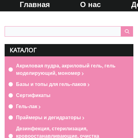
Главная
О нас
Д
КАТАЛОГ
Акриловая пудра, акриловый гель, гель
моделирующий, мономер
Базы и топы для гель-лаков
Сертификаты
Гель-лак
Праймеры и дегидраторы
Дезинфекция, стерилизация,
кровоостанавливающие, очистка