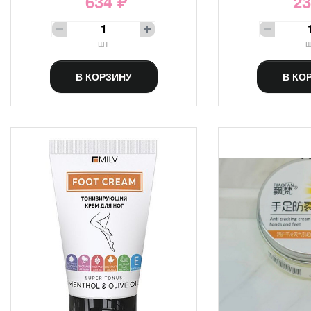
634 ₽
23
шт
ш
В КОРЗИНУ
В КО