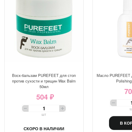
Воск-бальзам PUREFEET для стоп
Масло PUREFEET д
против сухости и трещин Wax Balm
Polishing
50мл
70
504 ₽
ш
шт
В КО
СКОРО В НАЛИЧИИ