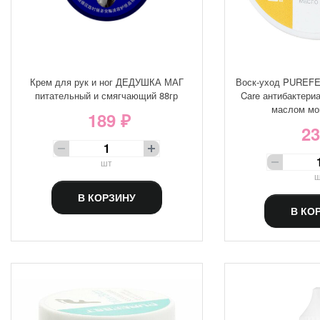
Крем для рук и ног ДЕДУШКА МАГ
Воск-уход PUREFE
питательный и смягчающий 88гр
Care антибактери
маслом мо
189 ₽
23
шт
ш
В КОРЗИНУ
В КО