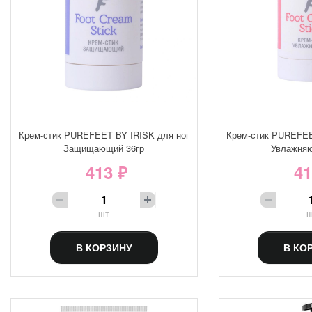
Крем-стик PUREFEET BY IRISK для ног
Крем-стик PUREFEE
Защищающий 36гр
Увлажняю
413 ₽
41
шт
ш
В КОРЗИНУ
В КО