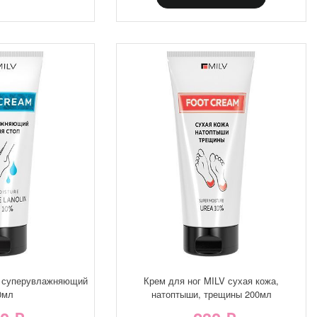
V суперувлажняющий
Крем для ног MILV сухая кожа,
0мл
натоптыши, трещины 200мл