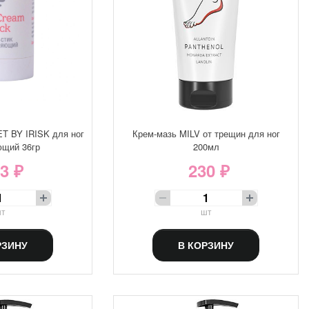
T BY IRISK для ног
Крем-мазь MILV от трещин для ног
щий 36гр
200мл
3 ₽
230 ₽
т
шт
РЗИНУ
В КОРЗИНУ