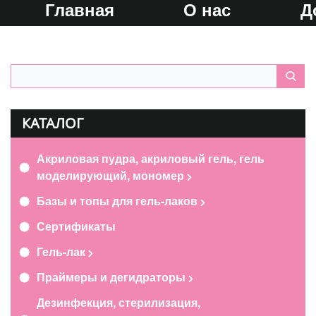
Главная
О нас
Д
КАТАЛОГ
Акриловая пудра, акриловый гель, гель
моделирующий, мономер
Базы и топы для гель-лаков
Сертификаты
Гель-лак
Праймеры и дегидраторы
Дезинфекция, стерилизация,