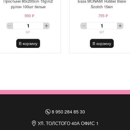
Простыни 80х200cm 15g\m2
База MONAMI Rubber Base
рулон 100шт белые
Scotch 15мл
990 ₽
795 ₽
шт
шт
В корзину
В корзину
8 950 284 85 30
УЛ. ТОЛСТОГО 40А ОФИС 1