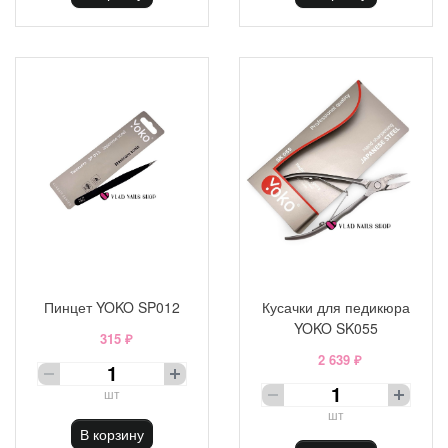
Пинцет YOKO SP012
Кусачки для педикюра
YOKO SK055
315 ₽
2 639 ₽
шт
шт
В корзину