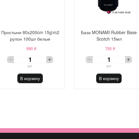
Простыни 80х200cm 15g\m2
База MONAMI Rubber Base
рулон 100шт белые
Scotch 15мл
990 ₽
795 ₽
шт
шт
В корзину
В корзину