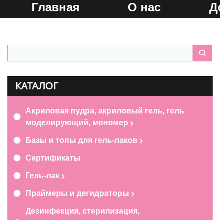
Главная
О нас
Д
КАТАЛОГ
Акриловая пудра, акриловый гель, гель
моделирующий, мономер
Базы и топы для гель-лаков
Сертификаты
Гель-лак
Праймеры и дегидраторы
Дезинфекция, стерилизация,