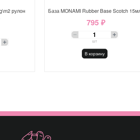
g\m2 рулон
База MONAMI Rubber Base Scotch 15м
е
795 ₽
шт
В корзину