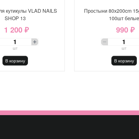
ля кутикулы VLAD NAILS
Простыни 80х200cm 15
SHOP 13
100шт белы
1 200 ₽
990 ₽
шт
шт
В корзину
В корзину