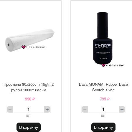
Простыни 80х200cm 15g\m2
База MONAMI Rubber Base
рулон 100шт белые
Scotch 15мл
990 ₽
795 ₽
шт
шт
В корзину
В корзину