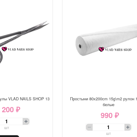
кулы VLAD NAILS SHOP 13
Простыни 80х200cm 15g\m2 рулон 
белые
 200 ₽
990 ₽
шт
шт