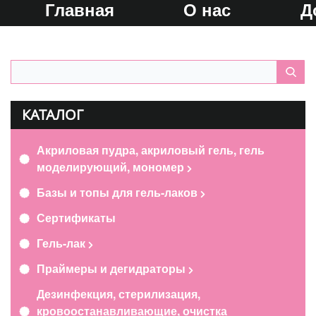
Главная
О нас
Д
КАТАЛОГ
Акриловая пудра, акриловый гель, гель
моделирующий, мономер
Базы и топы для гель-лаков
Сертификаты
Гель-лак
Праймеры и дегидраторы
Дезинфекция, стерилизация,
кровоостанавливающие, очистка