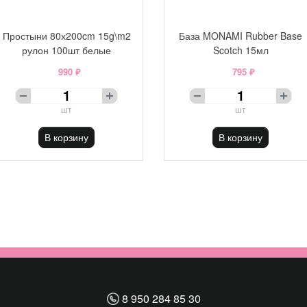
Простыни 80х200cm 15g\m2
База MONAMI Rubber Base
рулон 100шт белые
Scotch 15мл
990 ₽
795 ₽
шт
шт
В корзину
В корзину
8 950 284 85 30